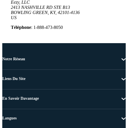
Eezy, LLC
2413 NASHVILLE RD STE B13
BOWLING GREEN, KY, 42101-4136
US
Téléphone
: 1-888-473-8050
Notre Réseau
Liens Du Site
En Savoir Davantage
Langues