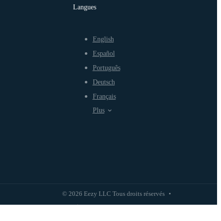
Langues
English
Español
Português
Deutsch
Français
Plus
© 2026 Eezy LLC Tous droits réservés
•
Politique de confidentialité
Politique d'utilisation équitable