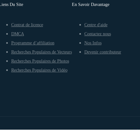
Liens Du Site
En Savoir Davantage
Contrat de licence
Centre d'aide
DMCA
Contactez nous
Programme d’affiliation
Nos Infos
Recherches Populaires de Vecteurs
Devenir contributeur
Recherches Populaires de Photos
Recherches Populaires de Vidéo
Conditions d’utilisation