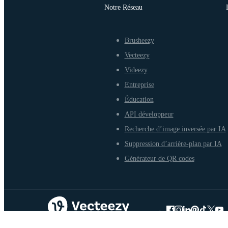
Notre Réseau
Brusheezy
Vecteezy
Videezy
Entreprise
Éducation
API développeur
Recherche d’image inversée par IA
Suppression d’arrière-plan par IA
Générateur de QR codes