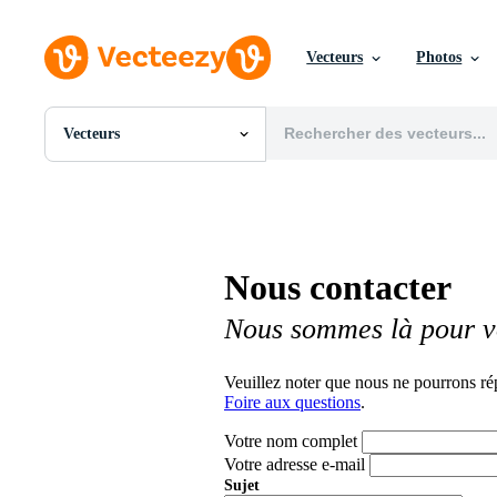
Vecteurs
Photos
Vecteurs
Toutes Images
Photos
PNGs
PSDs
SVGs
Nous contacter
Modèles
Vecteurs
Nous sommes là pour v
Vidéos
Motion graphics
Images Éditoriales
Veuillez noter que nous ne pourrons ré
Événements Éditoriaux
Foire aux questions
.
Votre nom complet
Votre adresse e-mail
Sujet