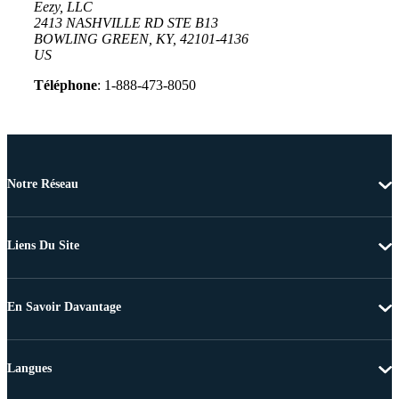
Eezy, LLC
2413 NASHVILLE RD STE B13
BOWLING GREEN, KY, 42101-4136
US
Téléphone
: 1-888-473-8050
Notre Réseau
Liens Du Site
En Savoir Davantage
Langues