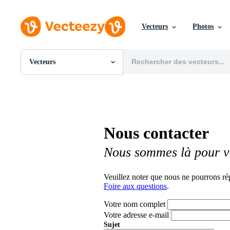
Vecteurs
Photos
Vecteurs
Toutes Images
Photos
PNGs
PSDs
SVGs
Nous contacter
Modèles
Vecteurs
Nous sommes là pour v
Vidéos
Motion graphics
Images Éditoriales
Veuillez noter que nous ne pourrons ré
Événements Éditoriaux
Foire aux questions
.
Votre nom complet
Votre adresse e-mail
Sujet