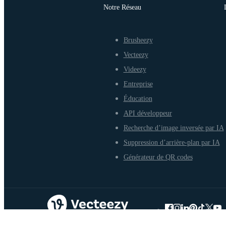
Notre Réseau
Brusheezy
Vecteezy
Videezy
Entreprise
Éducation
API développeur
Recherche d’image inversée par IA
Suppression d’arrière-plan par IA
Générateur de QR codes