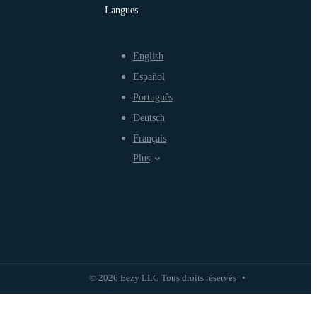
Langues
English
Español
Português
Deutsch
Français
Plus
© 2026 Eezy LLC Tous droits réservés
•
Politique de confidentialité
Politique d'utilisation équitable