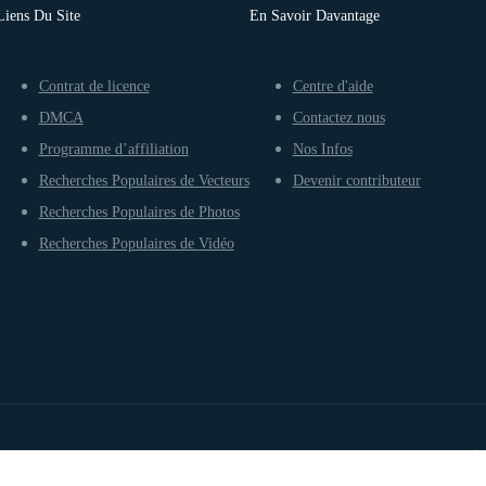
Liens Du Site
En Savoir Davantage
Contrat de licence
Centre d'aide
DMCA
Contactez nous
Programme d’affiliation
Nos Infos
Recherches Populaires de Vecteurs
Devenir contributeur
Recherches Populaires de Photos
Recherches Populaires de Vidéo
Conditions d’utilisation