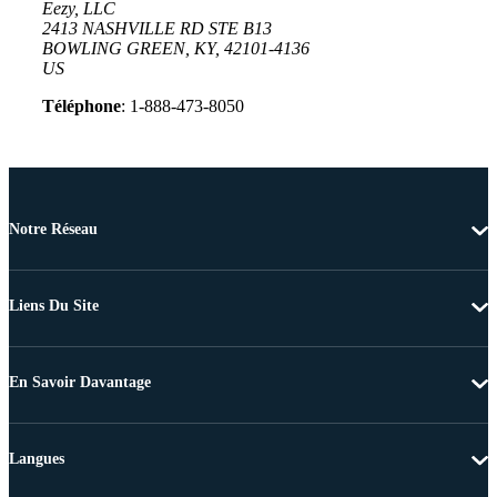
Eezy, LLC
2413 NASHVILLE RD STE B13
BOWLING GREEN, KY, 42101-4136
US
Téléphone
: 1-888-473-8050
Notre Réseau
Liens Du Site
En Savoir Davantage
Langues