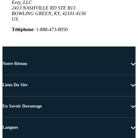
Eezy, LLC
2413 NASHVILLE RD STE B13
BOWLING GREEN, KY, 42101-4136
US
Téléphone
: 1-888-473-8050
Notre Réseau
Liens Du Site
En Savoir Davantage
Langues