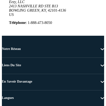
Eezy, LLC
2413 NASHVILLE RD STE B13
BOWLING GREEN, KY, 42101-4136
US
Téléphone
: 1-888-473-8050
Notre Réseau
Liens Du Site
En Savoir Davantage
Langues