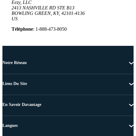
Eezy, LLC
2413 NASHVILLE RD STE B13
BOWLING GREEN, KY, 42101-4136
US
Téléphone
: 1-888-473-8050
Notre Réseau
Liens Du Site
En Savoir Davantage
Langues