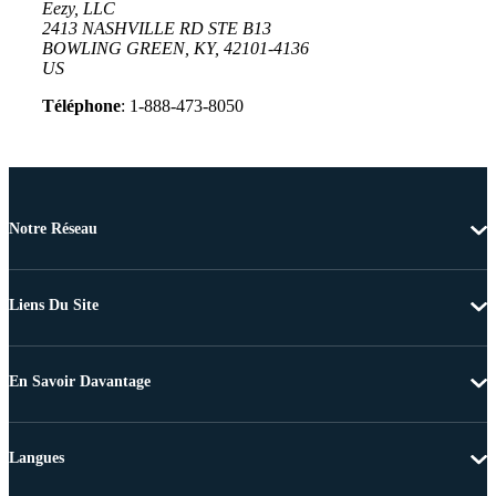
Eezy, LLC
2413 NASHVILLE RD STE B13
BOWLING GREEN, KY, 42101-4136
US
Téléphone
: 1-888-473-8050
Notre Réseau
Liens Du Site
En Savoir Davantage
Langues