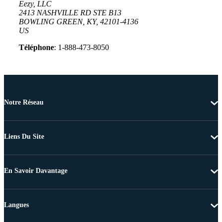
Eezy, LLC
2413 NASHVILLE RD STE B13
BOWLING GREEN, KY, 42101-4136
US
Téléphone
: 1-888-473-8050
Notre Réseau
Liens Du Site
En Savoir Davantage
Langues