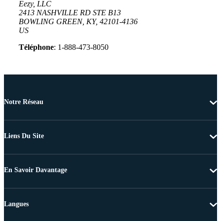
Eezy, LLC
2413 NASHVILLE RD STE B13
BOWLING GREEN, KY, 42101-4136
US
Téléphone
: 1-888-473-8050
Notre Réseau
Liens Du Site
En Savoir Davantage
Langues