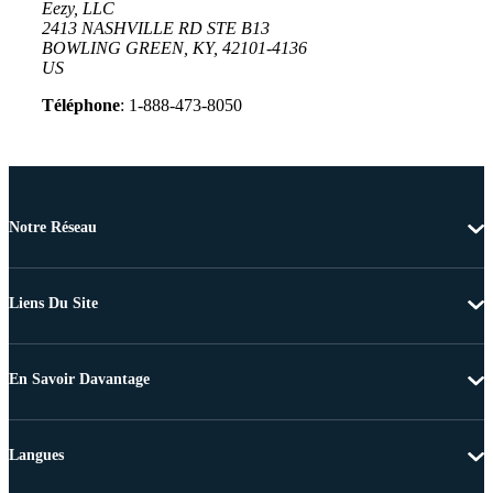
Eezy, LLC
2413 NASHVILLE RD STE B13
BOWLING GREEN, KY, 42101-4136
US
Téléphone
: 1-888-473-8050
Notre Réseau
Liens Du Site
En Savoir Davantage
Langues