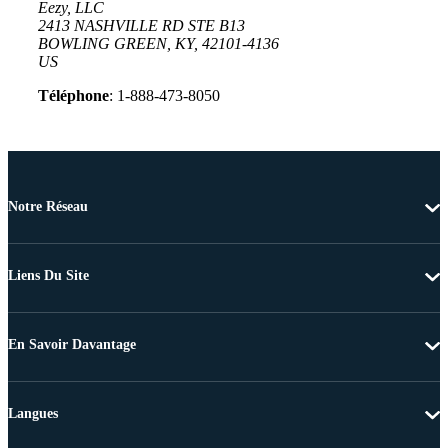
Eezy, LLC
2413 NASHVILLE RD STE B13
BOWLING GREEN, KY, 42101-4136
US
Téléphone
: 1-888-473-8050
Notre Réseau
Liens Du Site
En Savoir Davantage
Langues