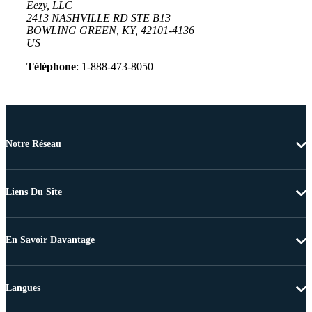
Eezy, LLC
2413 NASHVILLE RD STE B13
BOWLING GREEN, KY, 42101-4136
US
Téléphone
: 1-888-473-8050
Notre Réseau
Liens Du Site
En Savoir Davantage
Langues