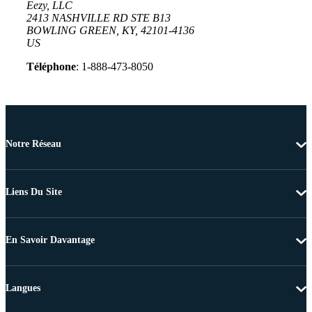
Eezy, LLC
2413 NASHVILLE RD STE B13
BOWLING GREEN, KY, 42101-4136
US
Téléphone
: 1-888-473-8050
Notre Réseau
Liens Du Site
En Savoir Davantage
Langues