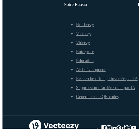
Notre Réseau
Brusheezy
Vecteezy
Videezy
Entreprise
Éducation
API développeur
Recherche d’image inversée par IA
Suppression d’arrière-plan par IA
Générateur de QR codes