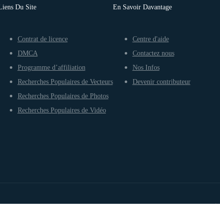
Liens Du Site
En Savoir Davantage
Contrat de licence
Centre d'aide
DMCA
Contactez nous
Programme d’affiliation
Nos Infos
Recherches Populaires de Vecteurs
Devenir contributeur
Recherches Populaires de Photos
Recherches Populaires de Vidéo
Conditions d’utilisation