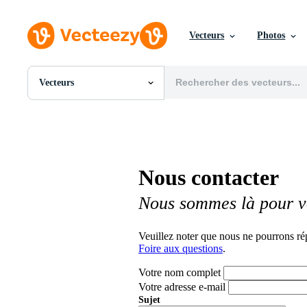
Vecteurs
Photos
Vecteurs
Toutes Images
Photos
PNGs
PSDs
SVGs
Nous contacter
Modèles
Vecteurs
Nous sommes là pour v
Vidéos
Motion graphics
Images Éditoriales
Veuillez noter que nous ne pourrons ré
Événements Éditoriaux
Foire aux questions
.
Votre nom complet
Votre adresse e-mail
Sujet