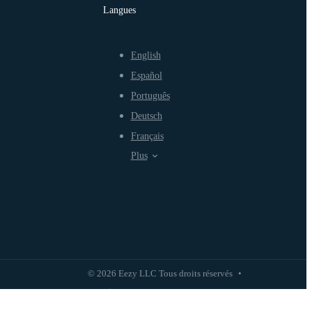
Langues
English
Español
Português
Deutsch
Français
Plus
© 2026 Eezy LLC Tous droits réservés
•
Politique de confidentialité
Politique d'utilisation équitable