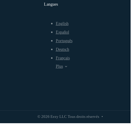
Langues
English
Español
Português
Deutsch
Français
Plus
© 2026 Eezy LLC Tous droits réservés
•
Politique de confidentialité
Politique d'utilisation équitable