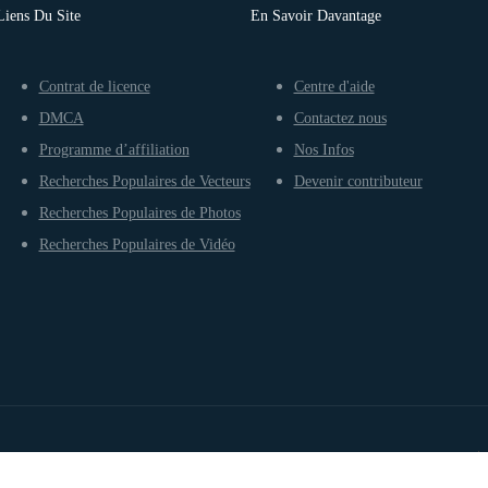
Liens Du Site
En Savoir Davantage
Contrat de licence
Centre d'aide
DMCA
Contactez nous
Programme d’affiliation
Nos Infos
Recherches Populaires de Vecteurs
Devenir contributeur
Recherches Populaires de Photos
Recherches Populaires de Vidéo
Conditions d’utilisation