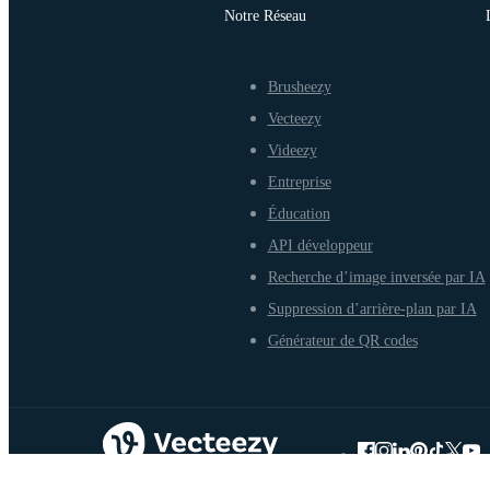
Notre Réseau
Brusheezy
Vecteezy
Videezy
Entreprise
Éducation
API développeur
Recherche d’image inversée par IA
Suppression d’arrière-plan par IA
Générateur de QR codes