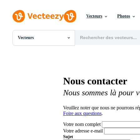
Vecteurs
Photos
Vecteurs
Toutes Images
Photos
PNGs
PSDs
SVGs
Nous contacter
Modèles
Vecteurs
Nous sommes là pour v
Vidéos
Motion graphics
Images Éditoriales
Veuillez noter que nous ne pourrons ré
Événements Éditoriaux
Foire aux questions
.
Votre nom complet
Votre adresse e-mail
Sujet