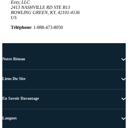
Eezy, LLC
2413 NASHVILLE RD STE B13
BOWLING GREEN, KY, 42101-4136
US
Téléphone
: 1-888-473-8050
Notre Réseau
Liens Du Site
En Savoir Davantage
Langues