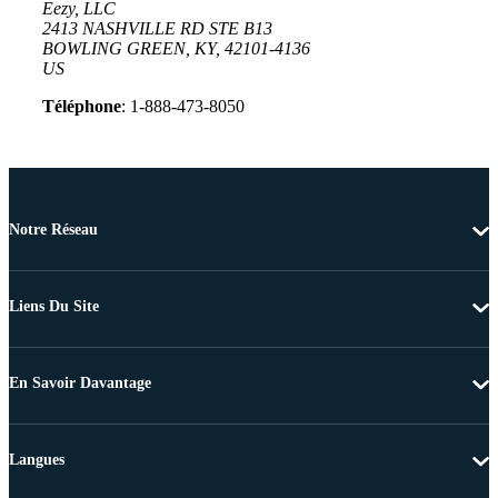
Eezy, LLC
2413 NASHVILLE RD STE B13
BOWLING GREEN, KY, 42101-4136
US
Téléphone
: 1-888-473-8050
Notre Réseau
Liens Du Site
En Savoir Davantage
Langues