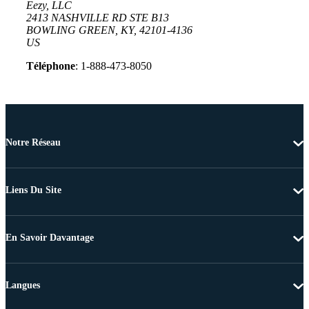
Eezy, LLC
2413 NASHVILLE RD STE B13
BOWLING GREEN, KY, 42101-4136
US
Téléphone
: 1-888-473-8050
Notre Réseau
Liens Du Site
En Savoir Davantage
Langues