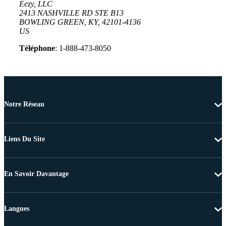
Eezy, LLC
2413 NASHVILLE RD STE B13
BOWLING GREEN, KY, 42101-4136
US
Téléphone
: 1-888-473-8050
Notre Réseau
Liens Du Site
En Savoir Davantage
Langues