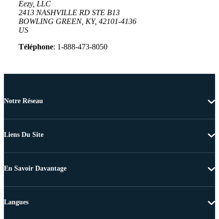
Eezy, LLC
2413 NASHVILLE RD STE B13
BOWLING GREEN, KY, 42101-4136
US
Téléphone
: 1-888-473-8050
Notre Réseau
Liens Du Site
En Savoir Davantage
Langues