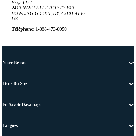
Eezy, LLC
2413 NASHVILLE RD STE B13
BOWLING GREEN, KY, 42101-4136
US
Téléphone
: 1-888-473-8050
Notre Réseau
Liens Du Site
En Savoir Davantage
Langues