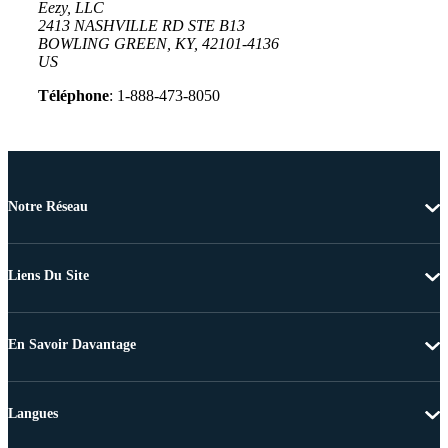
Eezy, LLC
2413 NASHVILLE RD STE B13
BOWLING GREEN, KY, 42101-4136
US
Téléphone
: 1-888-473-8050
Notre Réseau
Liens Du Site
En Savoir Davantage
Langues