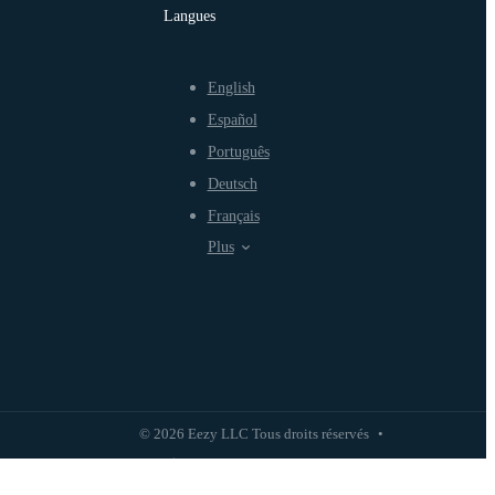
Langues
English
Español
Português
Deutsch
Français
Plus
© 2026 Eezy LLC Tous droits réservés
•
Politique de confidentialité
Politique d'utilisation équitable