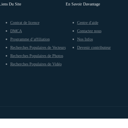
Liens Du Site
En Savoir Davantage
Contrat de licence
Centre d'aide
DMCA
Contactez nous
Programme d’affiliation
Nos Infos
Recherches Populaires de Vecteurs
Devenir contributeur
Recherches Populaires de Photos
Recherches Populaires de Vidéo
Conditions d’utilisation