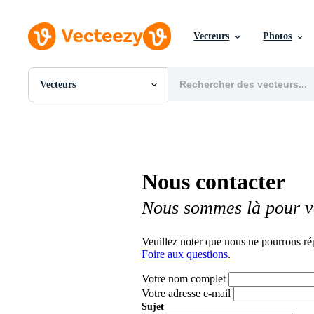
Vecteurs
Photos
Vecteurs
Toutes Images
Photos
PNGs
PSDs
SVGs
Nous contacter
Modèles
Vecteurs
Nous sommes là pour v
Vidéos
Motion graphics
Images Éditoriales
Veuillez noter que nous ne pourrons ré
Événements Éditoriaux
Foire aux questions
.
Votre nom complet
Votre adresse e-mail
Sujet