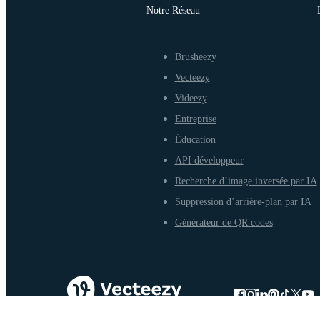
Notre Réseau
Brusheezy
Vecteezy
Videezy
Entreprise
Éducation
API développeur
Recherche d’image inversée par IA
Suppression d’arrière-plan par IA
Générateur de QR codes