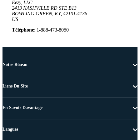
Eezy, LLC
2413 NASHVILLE RD STE B13
BOWLING GREEN, KY, 42101-4136
US
Téléphone
: 1-888-473-8050
Notre Réseau
Liens Du Site
En Savoir Davantage
Langues