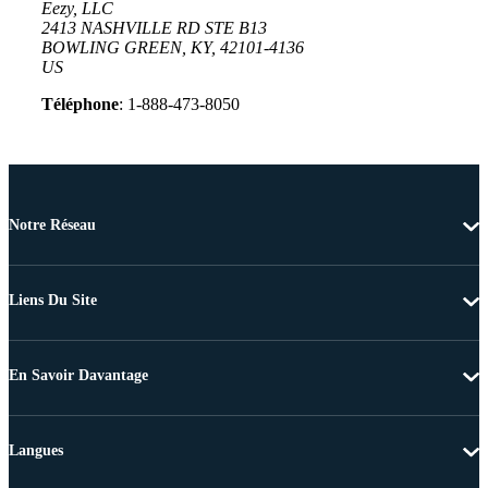
Eezy, LLC
2413 NASHVILLE RD STE B13
BOWLING GREEN, KY, 42101-4136
US
Téléphone
: 1-888-473-8050
Notre Réseau
Liens Du Site
En Savoir Davantage
Langues