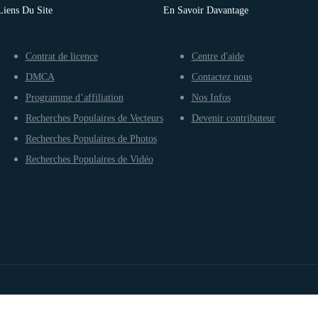
Liens Du Site
En Savoir Davantage
Contrat de licence
Centre d'aide
DMCA
Contactez nous
Programme d’affiliation
Nos Infos
Recherches Populaires de Vecteurs
Devenir contributeur
Recherches Populaires de Photos
Recherches Populaires de Vidéo
Conditions d’utilisation