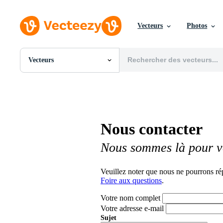
Vecteurs
Photos
Vecteurs
Toutes Images
Photos
PNGs
PSDs
SVGs
Nous contacter
Modèles
Vecteurs
Nous sommes là pour v
Vidéos
Motion graphics
Images Éditoriales
Veuillez noter que nous ne pourrons ré
Événements Éditoriaux
Foire aux questions
.
Votre nom complet
Votre adresse e-mail
Sujet