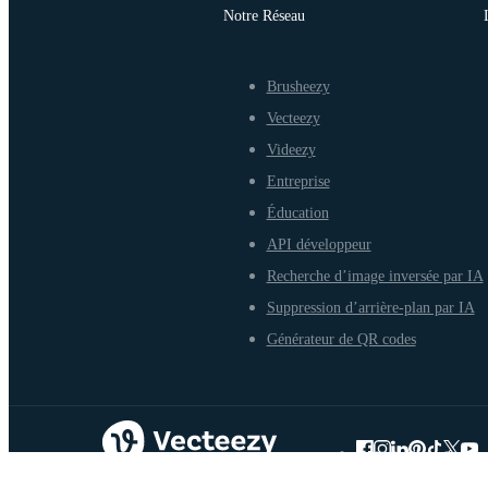
Notre Réseau
Brusheezy
Vecteezy
Videezy
Entreprise
Éducation
API développeur
Recherche d’image inversée par IA
Suppression d’arrière-plan par IA
Générateur de QR codes