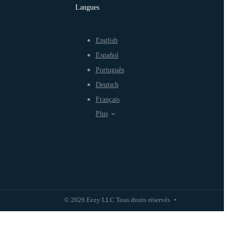
Langues
English
Español
Português
Deutsch
Français
Plus
© 2026 Eezy LLC Tous droits réservés
•
Politique de confidentialité
Politique d'utilisation équitable