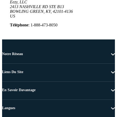
Eezy, LLC
2413 NASHVILLE RD STE B13
BOWLING GREEN, KY, 42101-4136
US
Téléphone
: 1-888-473-8050
Notre Réseau
Liens Du Site
En Savoir Davantage
Langues