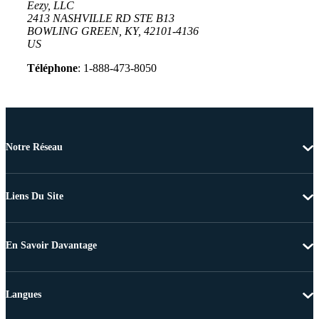
Eezy, LLC
2413 NASHVILLE RD STE B13
BOWLING GREEN, KY, 42101-4136
US
Téléphone
: 1-888-473-8050
Notre Réseau
Liens Du Site
En Savoir Davantage
Langues