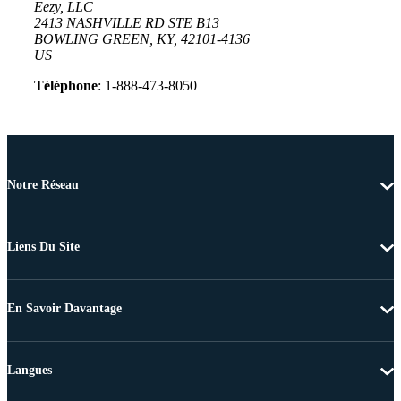
Eezy, LLC
2413 NASHVILLE RD STE B13
BOWLING GREEN, KY, 42101-4136
US
Téléphone
: 1-888-473-8050
Notre Réseau
Liens Du Site
En Savoir Davantage
Langues