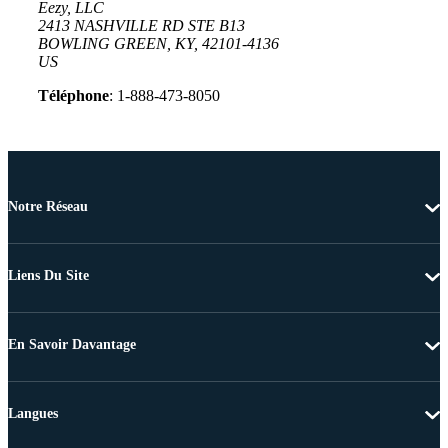
Eezy, LLC
2413 NASHVILLE RD STE B13
BOWLING GREEN, KY, 42101-4136
US
Téléphone
: 1-888-473-8050
Notre Réseau
Liens Du Site
En Savoir Davantage
Langues