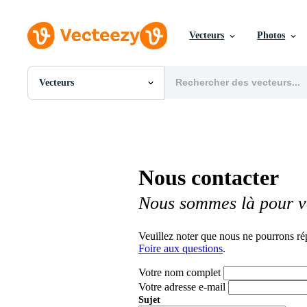
Vecteurs
Photos
Vecteurs
Toutes Images
Photos
PNGs
PSDs
SVGs
Nous contacter
Modèles
Vecteurs
Nous sommes là pour v
Vidéos
Motion graphics
Images Éditoriales
Veuillez noter que nous ne pourrons ré
Événements Éditoriaux
Foire aux questions
.
Votre nom complet
Votre adresse e-mail
Sujet