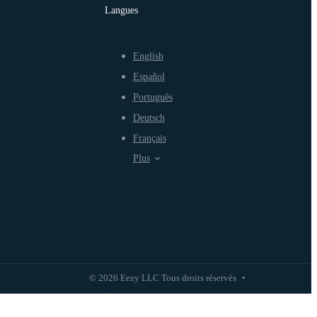
Langues
English
Español
Português
Deutsch
Français
Plus
© 2026 Eezy LLC Tous droits réservés
•
Politique de confidentialité
Politique d'utilisation équitable