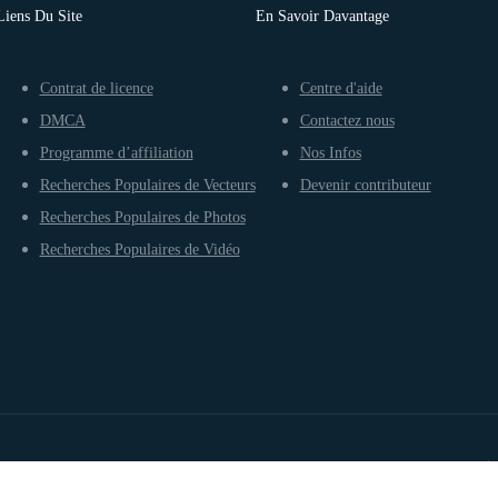
Liens Du Site
En Savoir Davantage
Contrat de licence
Centre d'aide
DMCA
Contactez nous
Programme d’affiliation
Nos Infos
Recherches Populaires de Vecteurs
Devenir contributeur
Recherches Populaires de Photos
Recherches Populaires de Vidéo
Conditions d’utilisation