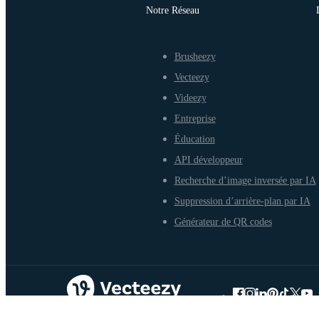
Notre Réseau
Brusheezy
Vecteezy
Videezy
Entreprise
Éducation
API développeur
Recherche d’image inversée par IA
Suppression d’arrière-plan par IA
Générateur de QR codes