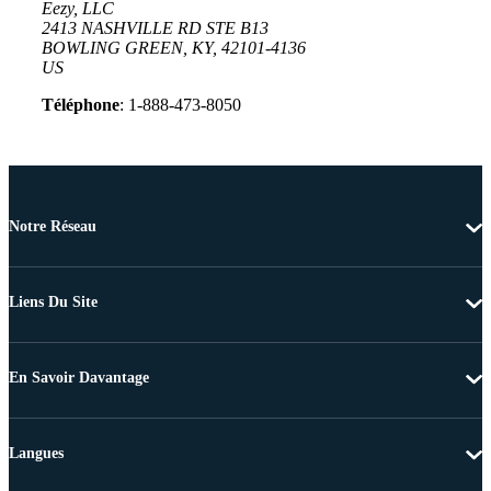
Eezy, LLC
2413 NASHVILLE RD STE B13
BOWLING GREEN, KY, 42101-4136
US
Téléphone
: 1-888-473-8050
Notre Réseau
Liens Du Site
En Savoir Davantage
Langues