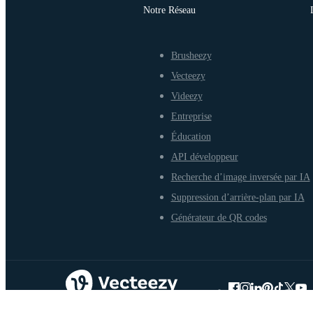
Notre Réseau
Brusheezy
Vecteezy
Videezy
Entreprise
Éducation
API développeur
Recherche d’image inversée par IA
Suppression d’arrière-plan par IA
Générateur de QR codes