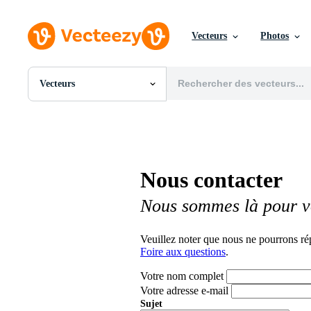
Vecteurs
Photos
Vecteurs
Toutes Images
Photos
PNGs
PSDs
SVGs
Nous contacter
Modèles
Vecteurs
Nous sommes là pour v
Vidéos
Motion graphics
Images Éditoriales
Veuillez noter que nous ne pourrons ré
Événements Éditoriaux
Foire aux questions
.
Votre nom complet
Votre adresse e-mail
Sujet