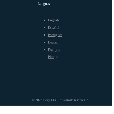
Langues
English
Español
Português
Deutsch
Français
Plus
© 2026 Eezy LLC Tous droits réservés
•
Politique de confidentialité
Politique d'utilisation équitable