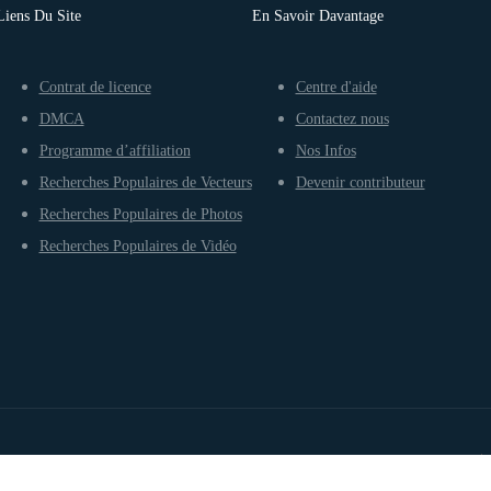
Liens Du Site
En Savoir Davantage
Contrat de licence
Centre d'aide
DMCA
Contactez nous
Programme d’affiliation
Nos Infos
Recherches Populaires de Vecteurs
Devenir contributeur
Recherches Populaires de Photos
Recherches Populaires de Vidéo
Conditions d’utilisation