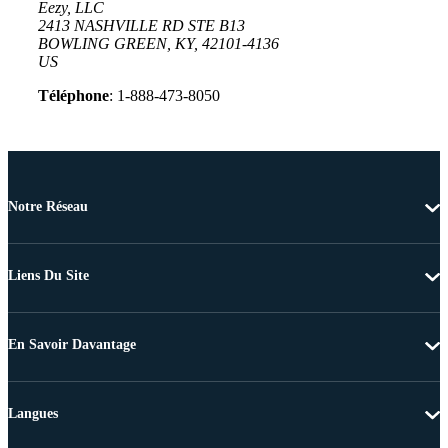
Eezy, LLC
2413 NASHVILLE RD STE B13
BOWLING GREEN, KY, 42101-4136
US
Téléphone
: 1-888-473-8050
Notre Réseau
Liens Du Site
En Savoir Davantage
Langues