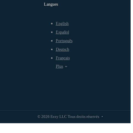
Langues
English
Español
Português
Deutsch
Français
Plus
© 2026 Eezy LLC Tous droits réservés
•
Politique de confidentialité
Politique d'utilisation équitable