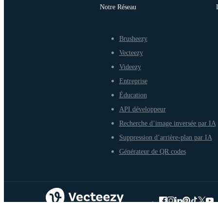
Notre Réseau
Brusheezy
Vecteezy
Videezy
Entreprise
Éducation
API développeur
Recherche d’image inversée par IA
Suppression d’arrière-plan par IA
Générateur de QR codes