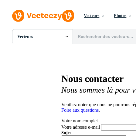
Vecteurs
Photos
Vecteurs
Toutes Images
Photos
PNGs
PSDs
SVGs
Nous contacter
Modèles
Vecteurs
Nous sommes là pour v
Vidéos
Motion graphics
Images Éditoriales
Veuillez noter que nous ne pourrons ré
Événements Éditoriaux
Foire aux questions
.
Votre nom complet
Votre adresse e-mail
Sujet