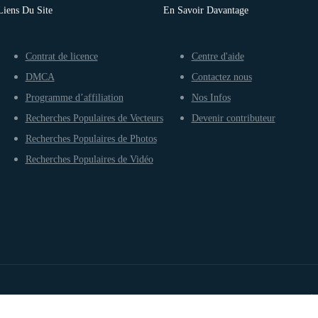
Liens Du Site
En Savoir Davantage
Contrat de licence
Centre d'aide
DMCA
Contactez nous
Programme d’affiliation
Nos Infos
Recherches Populaires de Vecteurs
Devenir contributeur
Recherches Populaires de Photos
Recherches Populaires de Vidéo
Conditions d’utilisation