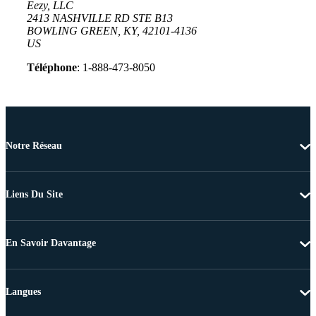
Eezy, LLC
2413 NASHVILLE RD STE B13
BOWLING GREEN, KY, 42101-4136
US
Téléphone
: 1-888-473-8050
Notre Réseau
Liens Du Site
En Savoir Davantage
Langues