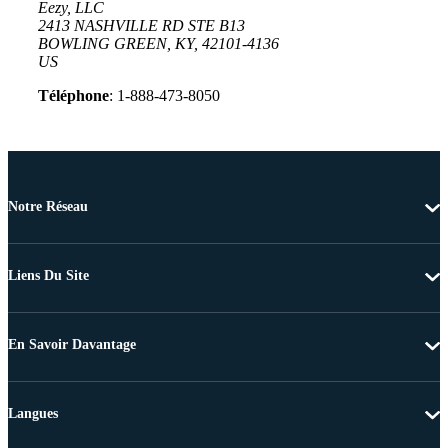
Eezy, LLC
2413 NASHVILLE RD STE B13
BOWLING GREEN, KY, 42101-4136
US
Téléphone
: 1-888-473-8050
Notre Réseau
Liens Du Site
En Savoir Davantage
Langues