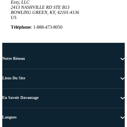
Eezy, LLC
2413 NASHVILLE RD STE B13
BOWLING GREEN, KY, 42101-4136
US
Téléphone
: 1-888-473-8050
Notre Réseau
Liens Du Site
En Savoir Davantage
Langues