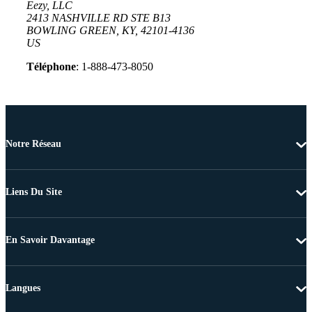
Eezy, LLC
2413 NASHVILLE RD STE B13
BOWLING GREEN, KY, 42101-4136
US
Téléphone
: 1-888-473-8050
Notre Réseau
Liens Du Site
En Savoir Davantage
Langues