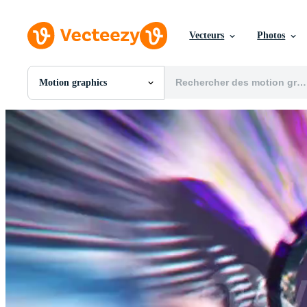
Vecteurs
Photos
Motion graphics
Toutes Images
Photos
PNGs
PSDs
SVGs
Modèles
Vecteurs
Vidéos
Motion graphics
Images Éditoriales
Événements Éditoriaux