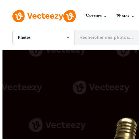
Vecteurs
Photos
Photos
Toutes Images
Photos
PNGs
PSDs
SVGs
Modèles
Vecteurs
Vidéos
Motion graphics
Images Éditoriales
Événements Éditoriaux