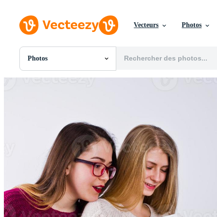
Vecteurs
Photos
Photos
Toutes Images
Photos
PNGs
PSDs
SVGs
Modèles
Vecteurs
Vidéos
Motion graphics
Images Éditoriales
Événements Éditoriaux