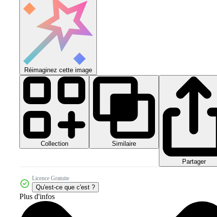
Réimaginez cette image
Collection
Similaire
Partager
Licence Gratuite
Qu'est-ce que c'est ?
Plus d'infos