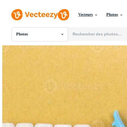
Vecteurs
Photos
Photos
Toutes Images
Photos
PNGs
PSDs
SVGs
Modèles
Vecteurs
Vidéos
Motion graphics
Images Éditoriales
Événements Éditoriaux