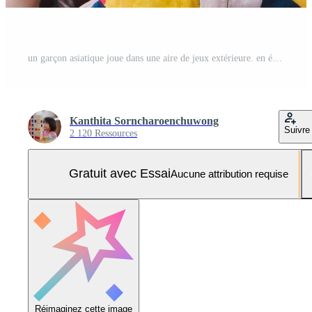
un garçon asiatique joue dans une aire de jeux extérieure. en été ou au printemps. enfant se sentait chaud et en sueur sur son visage. prendre soin de la santé du jeune enfant par temps chaud. bébé 2-3 ans. les enfants portent une robe colorée Photo Pro
Kanthita Sorncharoenchuwong
Suivre
2 120 Ressources
Gratuit avec Essai
Aucune attribution requise
Réimaginez cette image