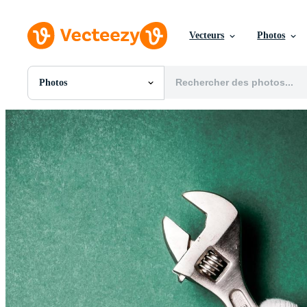
Vecteurs
Photos
Photos
Toutes Images
Photos
PNGs
PSDs
SVGs
Modèles
Vecteurs
Vidéos
Motion graphics
Images Éditoriales
Événements Éditoriaux