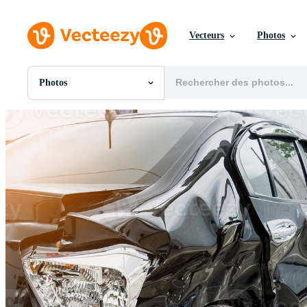
Vecteurs
Photos
Photos
Toutes Images
Photos
PNGs
PSDs
SVGs
Modèles
Vecteurs
Vidéos
Motion graphics
Images Éditoriales
Événements Éditoriaux