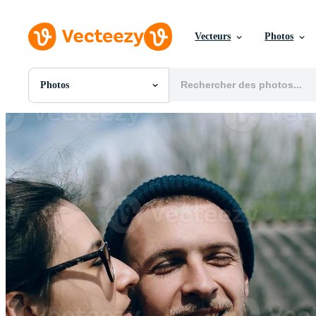
Vecteurs
Photos
Photos
Toutes Images
Photos
PNGs
PSDs
SVGs
Modèles
Vecteurs
Vidéos
Motion graphics
Images Éditoriales
Événements Éditoriaux